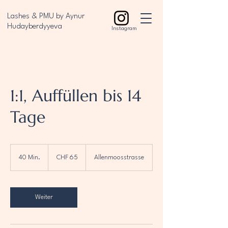
Lashes & PMU by Aynur
Hudayberdyyeva
Instagram
1:1, Auffüllen bis 14
Tage
65
Schweizer
40 Min.
4
CHF 65
Allenmoosstrasse
Franken
0
M
i
n
Weiter
.