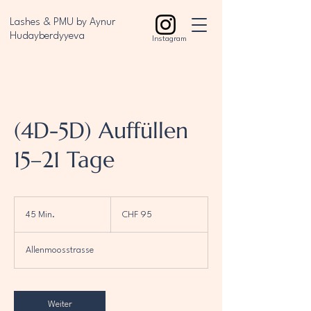
Lashes & PMU by Aynur
Hudayberdyyeva
Instagram
(4D-5D) Auffüllen
15–21 Tage
95
Schweizer
45 Min.
4
CHF 95
Franken
5
M
Allenmoosstrasse
i
n
.
Weiter